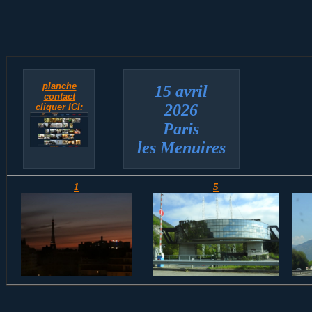
planche
15 avril
contact
2026
cliquer ICI:
Paris
les Menuires
1
5